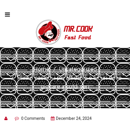
Home
Uncategorized
Plinko casinò: i più affidabili e sicuri dove
giocare a soldi veri
0 Comments
December 24, 2024