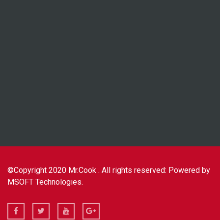
©Copyright 2020 Mr.Cook . All rights reserved: Powered by
MSOFT Technologies.