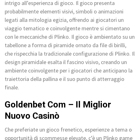
intrigo all’esperienza di gioco. Il gioco presenta
probabilmente elementi visivi, simboli o animazioni
legati alla mitologia egizia, offrendo ai giocatori un
viaggio tematico e coinvolgente mentre si cimentano
con le meccaniche di Plinko. Il gioco è ambientato su un
tabellone a forma di piramide ornato da file di birilli,
che rispecchia la tradizionale configurazione di Plinko. Il
design piramidale esalta il fascino visivo, creando un
ambiente coinvolgente per i giocatori che anticipano la
traiettoria della pallina e il suo punto di atterraggio
finale.
Goldenbet Com – Il Miglior
Nuovo Casinò
Che preferiate un gioco frenetico, esperienze a tema o
opportunità di scommesse elevate, c’è un Plinko game