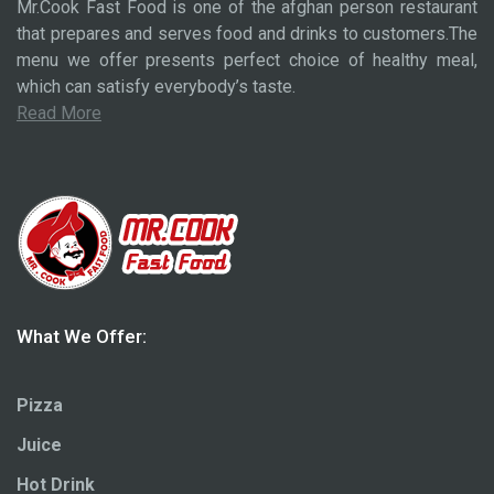
Mr.Cook Fast Food is one of the afghan person restaurant
that prepares and serves food and drinks to customers.The
menu we offer presents perfect choice of healthy meal,
which can satisfy everybody’s taste.
Read More
What We Offer:
Pizza
Juice
Hot Drink