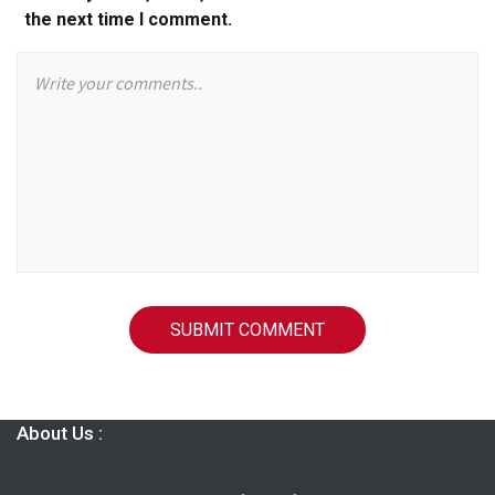
the next time I comment.
About Us :