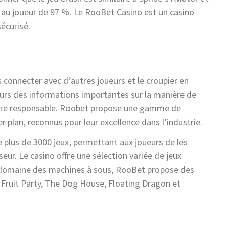
au joueur de 97 %. Le RooBet Casino est un casino
écurisé.
 connecter avec d’autres joueurs et le croupier en
ateurs des informations importantes sur la manière de
ière responsable. Roobet propose une gamme de
r plan, reconnus pour leur excellence dans l’industrie.
 plus de 3000 jeux, permettant aux joueurs de les
seur. Le casino offre une sélection variée de jeux
e domaine des machines à sous, RooBet propose des
 Fruit Party, The Dog House, Floating Dragon et