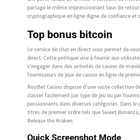
partage le même impressionnant taux de retour 
cryptographique en ligne digne de confiance et s
Top bonus bitcoin
Le service de chat en direct vous permet de vous
direct. Cette politique vise à fournir aux utilis
s’engager dans des activités de casino de man
fournisseurs de jeux de casino en ligne de premie
RooBet Casino dispose d’une vaste collection de
classer facilement par type de jeu ou par fournis
passionnants dans diverses catégories. Dans l
titres de premier ordre tels que Sweet Bonanza,
Release the Kraken.
Quick Screenshot Mode