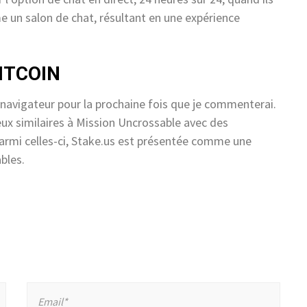
e un salon de chat, résultant en une expérience
ITCOIN
navigateur pour la prochaine fois que je commenterai.
eux similaires à Mission Uncrossable avec des
armi celles-ci, Stake.us est présentée comme une
bles.