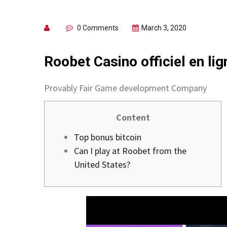
0 Comments
March 3, 2020
Roobet Casino officiel en li
Provably Fair Game development Company
Content
Top bonus bitcoin
Can I play at Roobet from the
United States?