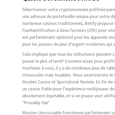
Sélectionnez votre cryptomonnaie préférée parm
une adresse de portefeuille unique pour votre 
nombreux casinos traditionnels, Betify propose u
l’authentification à deux facteurs (2FA) pour sé
est parfaitement optimisé pour les appareils mob
pour les joueurs de jeux d’argent modernes qui s
Cela implique que tous les utilisateurs peuvent
joueur le plus attentif trouvera assez pour profi
machines à sous, il y a de nombreux jeux de table
minuscules mais louables. Nous examinerons le
Roobet Casino et Sportsbook Review. En fin de 
un casino fiable pour l’expérience multijoueur de
absolument équitable, et si un joueur veut vérifier
‘Provably Fair’.
Mission Uncrossable fonctionne parfaitement s