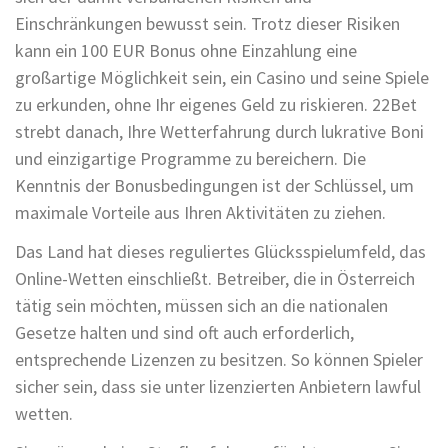
Einschränkungen bewusst sein. Trotz dieser Risiken
kann ein 100 EUR Bonus ohne Einzahlung eine
großartige Möglichkeit sein, ein Casino und seine Spiele
zu erkunden, ohne Ihr eigenes Geld zu riskieren. 22Bet
strebt danach, Ihre Wetterfahrung durch lukrative Boni
und einzigartige Programme zu bereichern. Die
Kenntnis der Bonusbedingungen ist der Schlüssel, um
maximale Vorteile aus Ihren Aktivitäten zu ziehen.
Das Land hat dieses reguliertes Glücksspielumfeld, das
Online-Wetten einschließt. Betreiber, die in Österreich
tätig sein möchten, müssen sich an die nationalen
Gesetze halten und sind oft auch erforderlich,
entsprechende Lizenzen zu besitzen. So können Spieler
sicher sein, dass sie unter lizenzierten Anbietern lawful
wetten.