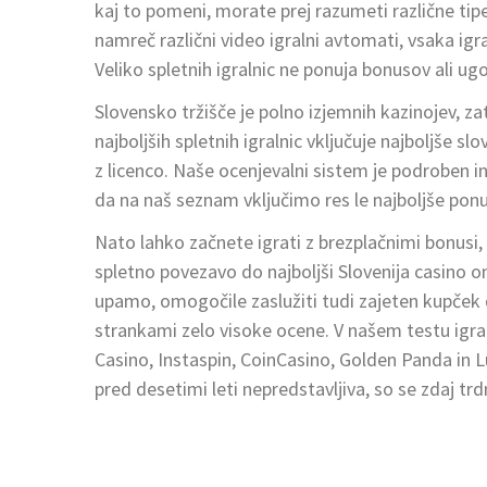
kaj to pomeni, morate prej razumeti različne tipe i
namreč različni video igralni avtomati, vsaka igra
Veliko spletnih igralnic ne ponuja bonusov ali ugo
Slovensko tržišče je polno izjemnih kazinojev, z
najboljših spletnih igralnic vključuje najboljše slo
z licenco. Naše ocenjevalni sistem je podroben i
da na naš seznam vključimo res le najboljše pon
Nato lahko začnete igrati z brezplačnimi bonus
spletno povezavo do najboljši Slovenija casino o
upamo, omogočile zaslužiti tudi zajeten kupček d
strankami zelo visoke ocene. V našem testu igraln
Casino, Instaspin, CoinCasino, Golden Panda in L
pred desetimi leti nepredstavljiva, so se zdaj trd