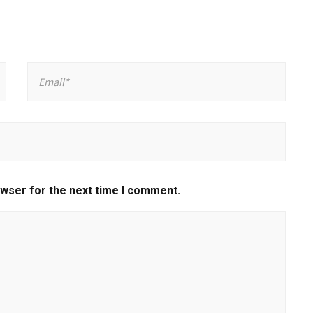
owser for the next time I comment.