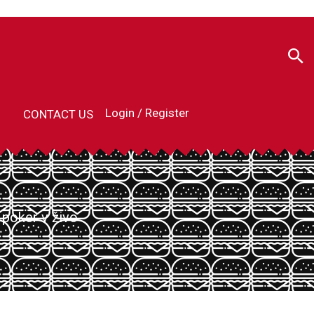
Login / Register
CONTACT US
n poker v živo