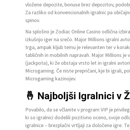
vložene depozite, bonuse brez depozitov, podobno
Za razliko od konvencionalnih igralnic pa običajno
spinov.
Na splošno je Zodiac Online Casino odlična izbira z
izkušnjo iger na srečo. Major Millions igralni a
trga, ampak kljub temu je relevanten ter v korak
tabličnih in mobilnih napravah. Major Millions j
(jackpota), ki že obstaja vrsto let in igralni avtom
Microgaming. Če niste prepričani, kje bi igrali, 
Microgaming kazinojev.
🤞 Najboljši Igralnici v
Povabilo, da se včlanite v program VIP je privilegi
ki so igralnici dodelili pozitivno oceno, svoje od
igralnice – brezplačni vrtljaji za določene igre. T