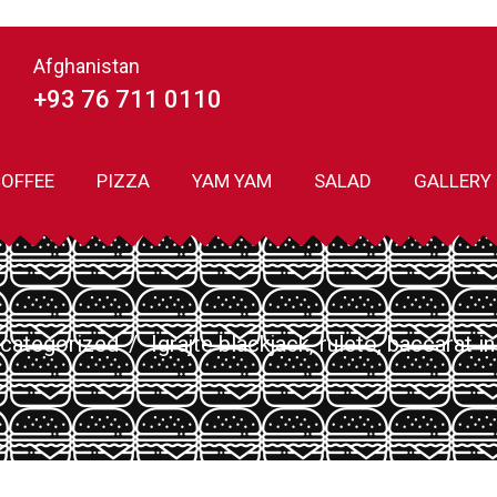
Afghanistan
+93 76 711 0110
OFFEE
PIZZA
YAM YAM
SALAD
GALLERY
categorized
Igrajte blackjack, ruleto, baccarat i