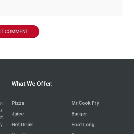
What We Offer:
on
Pizza
Mr.Cook Fry
ks
Juice
Burger
ct
y
Hot Drink
Foot Long