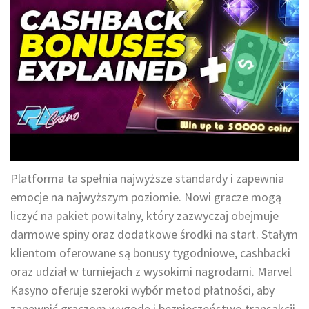
Platforma ta spełnia najwyższe standardy i zapewnia
emocje na najwyższym poziomie. Nowi gracze mogą
liczyć na pakiet powitalny, który zazwyczaj obejmuje
darmowe spiny oraz dodatkowe środki na start. Stałym
klientom oferowane są bonusy tygodniowe, cashbacki
oraz udział w turniejach z wysokimi nagrodami. Marvel
Kasyno oferuje szeroki wybór metod płatności, aby
zapewnić graczom wygodę i bezpieczeństwo transakcji.