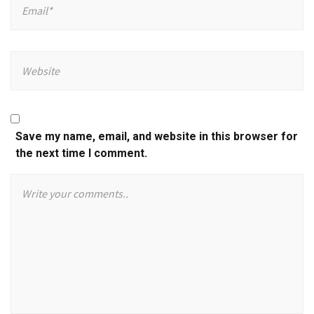
Save my name, email, and website in this browser for
the next time I comment.