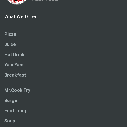
What We Offer:
Pizza
Juice
Hot Drink
Yam Yam
Breakfast
Mr.Cook Fry
Burger
Foot Long
Soup