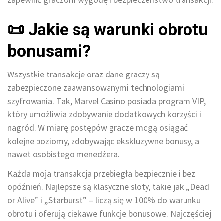
📜 Jakie są warunki obrotu
bonusami?
Wszystkie transakcje oraz dane graczy są
zabezpieczone zaawansowanymi technologiami
szyfrowania. Tak, Marvel Casino posiada program VIP,
który umożliwia zdobywanie dodatkowych korzyści i
nagród. W miarę postępów gracze mogą osiągać
kolejne poziomy, zdobywając ekskluzywne bonusy, a
nawet osobistego menedżera.
Każda moja transakcja przebiegła bezpiecznie i bez
opóźnień. Najlepsze są klasyczne sloty, takie jak „Dead
or Alive” i „Starburst” – liczą się w 100% do warunku
obrotu i oferują ciekawe funkcje bonusowe. Najczęściej