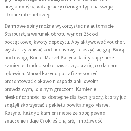
przyjemnością wita graczy różnego typu na swojej
stronie internetowej.
Darmowe spiny można wykorzystać na automacie
Starburst, a warunek obrotu wynosi 25x od
początkowej kwoty depozytu. Aby aktywować voucher,
wystarczy wpisać kod bonusowy i cieszyć się grą. Biorąc
pod uwagę Bonus Marvel Kasyna, który dają same
kamienie, trudno sobie nawet wyobrazić, co da nam
rękawica. Marvel kasyno potrafi zaskoczyć i
prezentować ciekawe niespodzianki swoim
prawdziwym, lojalnym graczom. Kamienie
nieskończoności są dostępne dla tych graczy, którzy już
zdążyli skorzystać z pakietu powitalnego Marvel
Kasyna. Każdy z kamieni niesie ze sobą pewne
znaczenie i daje Ci określoną siłę i możliwość.